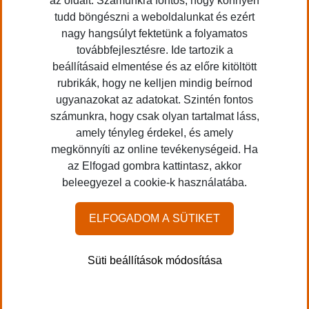
az oldalt. Számunkra fontos, hogy könnyen
tudd böngészni a weboldalunkat és ezért
nagy hangsúlyt fektetünk a folyamatos
továbbfejlesztésre. Ide tartozik a
beállításaid elmentése és az előre kitöltött
rubrikák, hogy ne kelljen mindig beírnod
Application error: a client-side exception has occurred (see the
ugyanazokat az adatokat. Szintén fontos
browser console for more information)
.
számunkra, hogy csak olyan tartalmat láss,
amely tényleg érdekel, és amely
megkönnyíti az online tevékenységeid. Ha
az Elfogad gombra kattintasz, akkor
beleegyezel a cookie-k használatába.
ELFOGADOM A SÜTIKET
Süti beállítások módosítása