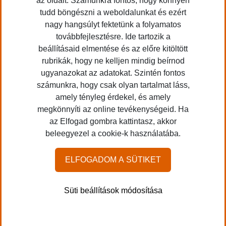
az oldalt. Számunkra fontos, hogy könnyen
tudd böngészni a weboldalunkat és ezért
nagy hangsúlyt fektetünk a folyamatos
továbbfejlesztésre. Ide tartozik a
beállításaid elmentése és az előre kitöltött
rubrikák, hogy ne kelljen mindig beírnod
Application error: a client-side exception has occurred (see the
ugyanazokat az adatokat. Szintén fontos
browser console for more information)
.
számunkra, hogy csak olyan tartalmat láss,
amely tényleg érdekel, és amely
megkönnyíti az online tevékenységeid. Ha
az Elfogad gombra kattintasz, akkor
beleegyezel a cookie-k használatába.
ELFOGADOM A SÜTIKET
Süti beállítások módosítása